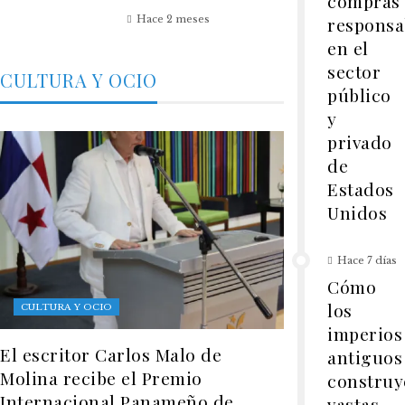
compras
Hace 2 meses
responsa
en el
sector
CULTURA Y OCIO
público
y
privado
de
Estados
Unidos
Hace 7 días
Cómo
los
CULTURA Y OCIO
imperios
El escritor Carlos Malo de
antiguos
Molina recibe el Premio
construy
Internacional Panameño de
vastas