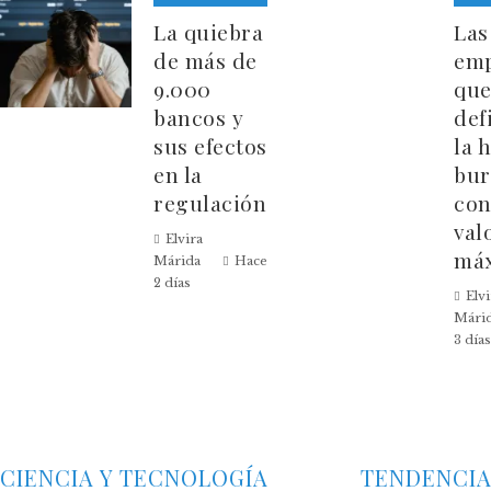
La quiebra
Las
de más de
emp
9.000
qu
bancos y
def
sus efectos
la 
en la
bur
regulación
con
val
Elvira
má
Márida
Hace
2 días
Elvi
Mári
3 días
CIENCIA Y TECNOLOGÍA
TENDENCI