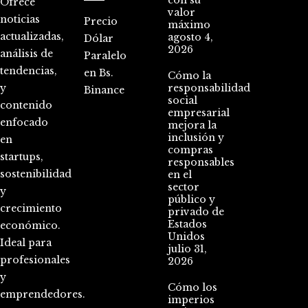
Ofrece
valor
noticias
Precio
máximo
actualizadas,
agosto 4,
Dólar
2026
análisis de
Paralelo
tendencias,
en Bs.
Cómo la
y
responsabilidad
Binance
social
contenido
empresarial
enfocado
mejora la
inclusión y
en
compras
startups,
responsables
sostenibilidad
en el
sector
y
público y
crecimiento
privado de
Estados
económico.
Unidos
Ideal para
julio 31,
profesionales
2026
y
Cómo los
emprendedores.
imperios