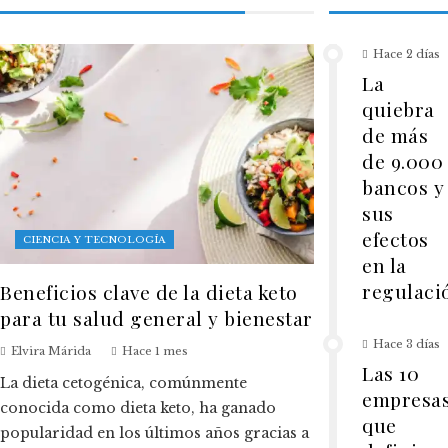
Hace 2 días
La
quiebra
de más
de 9.000
bancos y
sus
efectos
CIENCIA Y TECNOLOGÍA
en la
regulaci
Beneficios clave de la dieta keto
para tu salud general y bienestar
Hace 3 días
Elvira Márida
Hace 1 mes
Las 10
La dieta cetogénica, comúnmente
empresa
conocida como dieta keto, ha ganado
que
popularidad en los últimos años gracias a