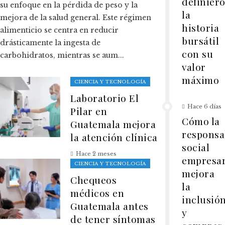
definier
su enfoque en la pérdida de peso y la
la
mejora de la salud general. Este régimen
historia
alimenticio se centra en reducir
bursátil
drásticamente la ingesta de
con su
carbohidratos, mientras se aum...
valor
máximo
CIENCIA Y TECNOLOGÍA
Laboratorio El
Hace 6 días
Pilar en
Cómo la
Guatemala mejora
responsa
la atención clínica
social
Hace 2 meses
empresar
CIENCIA Y TECNOLOGÍA
mejora
Chequeos
la
médicos en
inclusió
Guatemala antes
y
de tener síntomas