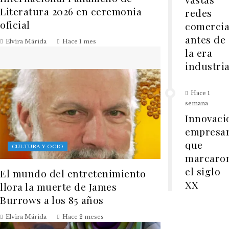
Literatura 2026 en ceremonia
redes
oficial
comercia
antes de
Elvira Márida
Hace 1 mes
la era
industria
Hace 1
semana
Innovaci
empresar
que
CULTURA Y OCIO
marcaro
el siglo
El mundo del entretenimiento
XX
llora la muerte de James
Burrows a los 85 años
Elvira Márida
Hace 2 meses