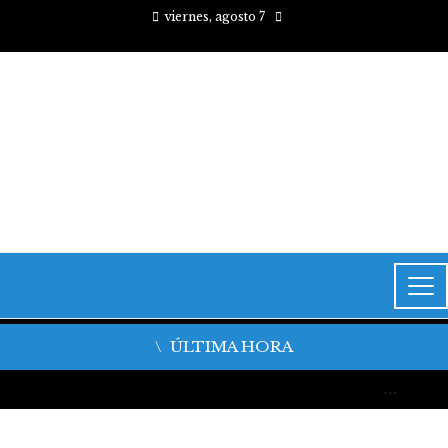
viernes, agosto 7
ÚLTIMA HORA
La quiebra de más de 9.000 bancos y sus efectos en la regulación