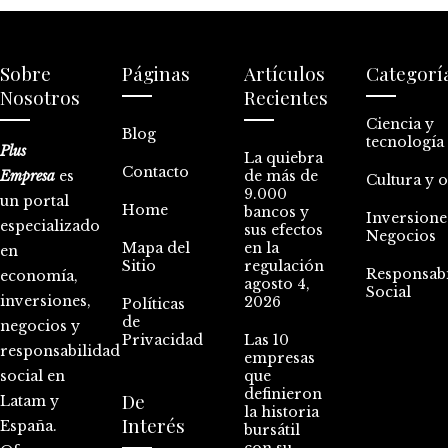
Sobre
Páginas
Artículos
Categorí
Nosotros
Recientes
Ciencia y
Blog
tecnología
Plus
La quiebra
Contacto
Empresa
es
de más de
Cultura y 
9.000
un portal
Home
bancos y
Inversione
especializado
sus efectos
Negocios
Mapa del
en la
en
Sitio
regulación
Responsabi
economía,
agosto 4,
Social
inversiones,
2026
Políticas
de
negocios y
Privacidad
Las 10
responsabilidad
empresas
social en
que
definieron
De
Latam y
la historia
Interés
España.
bursátil
con su