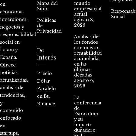
Mapa del
mundo
en
Sitio
empresarial
Responsabi
economía,
actual
Social
inversiones,
agosto 8,
Políticas
2026
de
negocios y
Privacidad
responsabilidad
Análisis de
social en
los fondos
con mayor
De
Latam y
rentabilidad
Interés
España.
acumulada
en las
Ofrece
últimas
noticias
Precio
décadas
actualizadas,
agosto 6,
Dólar
2026
análisis de
Paralelo
tendencias,
en Bs.
La
y
conferencia
Binance
de
contenido
Estocolmo
enfocado
y su
impacto
en
duradero
startups,
en la