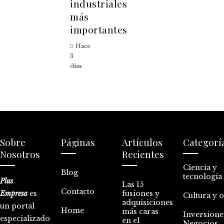
industriales
más
importantes
Hace
3
días
Sobre
Páginas
Artículos
Categorí
Nosotros
Recientes
Ciencia y
Blog
tecnología
Plus
Las 15
Contacto
Empresa
es
fusiones y
Cultura y 
adquisiciones
un portal
Home
más caras
Inversione
especializado
en el
Negocios