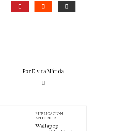
FACEBOOK
TWITTER
LINKEDIN
PINTEREST
STUMBLEUPON
EMAIL
Por Elvira Márida
PUBLICACIÓN
ANTERIOR
Wallapop: