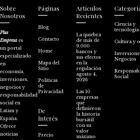
Sobre
Páginas
Artículos
Categorí
Nosotros
Recientes
Ciencia y
Blog
tecnología
Plus
La quiebra
Contacto
Empresa
es
de más de
Cultura y 
9.000
un portal
Home
bancos y
Inversione
especializado
sus efectos
Negocios
Mapa del
en la
en
Sitio
regulación
Responsabi
economía,
agosto 4,
Social
inversiones,
2026
Políticas
de
negocios y
Privacidad
Las 10
responsabilidad
empresas
social en
que
definieron
De
Latam y
la historia
Interés
España.
bursátil
con su
Ofrece
valor
noticias
Precio
máximo