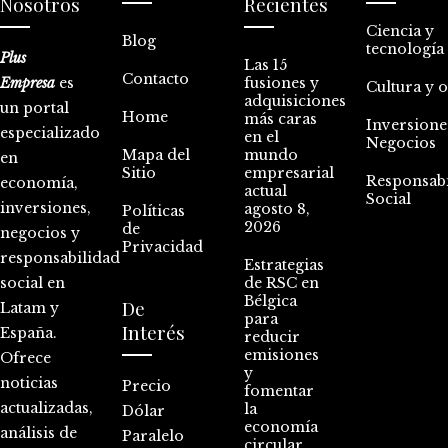
Nosotros
Recientes
Ciencia y
Blog
tecnología
Plus
Las 15
Contacto
Empresa
es
fusiones y
Cultura y 
adquisiciones
un portal
Home
más caras
Inversione
especializado
en el
Negocios
Mapa del
mundo
en
Sitio
empresarial
Responsabi
economía,
actual
Social
inversiones,
agosto 8,
Políticas
2026
de
negocios y
Privacidad
responsabilidad
Estrategias
social en
de RSC en
Bélgica
De
Latam y
para
Interés
España.
reducir
emisiones
Ofrece
y
noticias
Precio
fomentar
actualizadas,
la
Dólar
economía
análisis de
Paralelo
circular