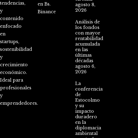
tendencias,
en Bs.
agosto 8,
2026
y
Binance
contenido
Análisis de
enfocado
los fondos
con mayor
en
rentabilidad
startups,
acumulada
sostenibilidad
en las
últimas
y
décadas
crecimiento
agosto 6,
2026
económico.
Ideal para
La
profesionales
conferencia
de
y
Estocolmo
emprendedores.
y su
impacto
duradero
en la
diplomacia
ambiental