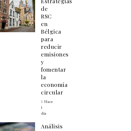
Estrategias
de
RSC
en
Bélgica
para
reducir
emisiones
y
fomentar
la
economía
circular
Hace
1
día
Análisis