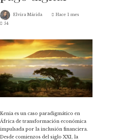
Elvira Márida
Hace 1 mes
54
ok
n
t
Kenia es un caso paradigmático en
África de transformación económica
eupon
impulsada por la inclusión financiera.
Desde comienzos del siglo XXI, la