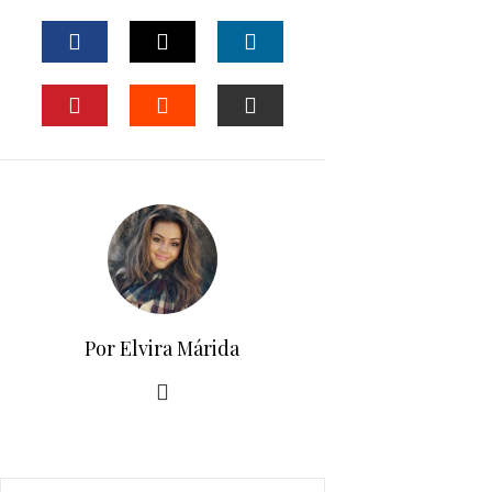
FACEBOOK
TWITTER
LINKEDIN
PINTEREST
STUMBLEUPON
EMAIL
Por Elvira Márida