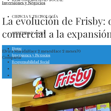
Inversiones y Negocios
CIENCIA Y TECNOLOGÍA
La evolución de Frisby: 
comercial a la expansión
CULTURA Y OCIO
Home
Elvira Márida
Hace 2 meses
Hace 2 meses
70
Inversiones y Negocios
Facebook
Twitter
LinkedIn
Pinterest
Stumbleupon
Email
Compartir
Responsabilidad Social
Ciencia y tecnología
Cultura y ocio