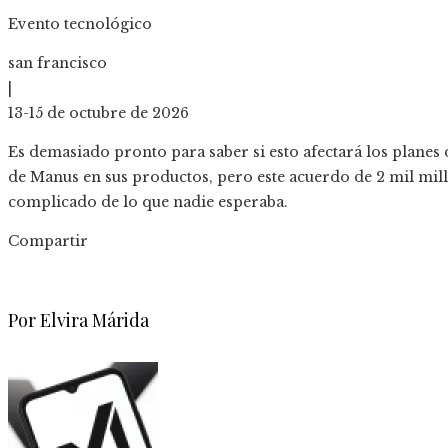
Evento tecnológico
san francisco
|
13-15 de octubre de 2026
Es demasiado pronto para saber si esto afectará los planes 
de Manus en sus productos, pero este acuerdo de 2 mil mil
complicado de lo que nadie esperaba.
Compartir
Facebook
Twitter
LinkedIn
Pinterest
Stumbleupon
Email
Por Elvira Márida