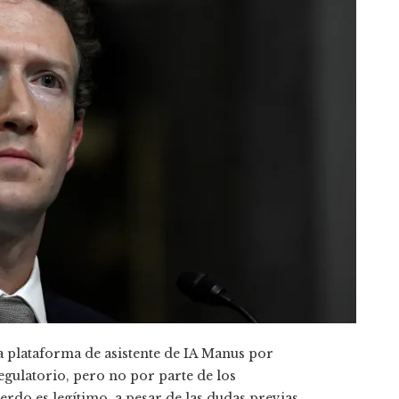
a plataforma de asistente de IA Manus por
regulatorio, pero no por parte de los
rdo es legítimo, a pesar de las dudas previas