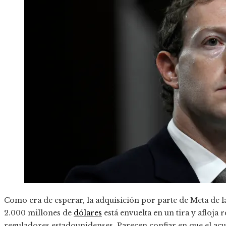
Como era de esperar, la adquisición por parte de Meta de l
2.000 millones de
dólares
está envuelta en un tira y afloja 
reguladores estadounidenses. Parecen confiar en que el acue