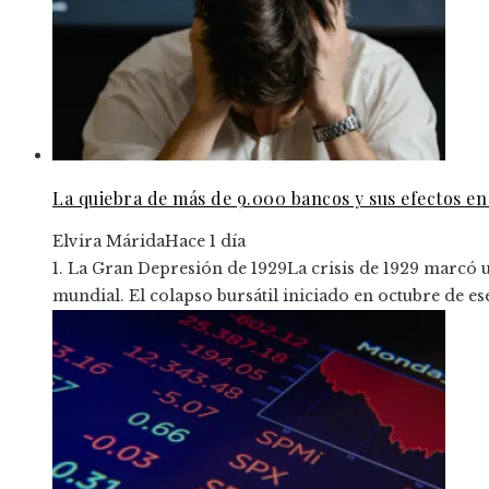
La quiebra de más de 9.000 bancos y sus efectos en
Elvira Márida
Hace 1 día
1. La Gran Depresión de 1929La crisis de 1929 marcó un
mundial. El colapso bursátil iniciado en octubre de es