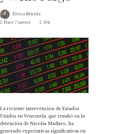
Elvira Márida
Hace 7 meses
194
ok
n
t
La reciente intervención de Estados
Unidos en Venezuela, que resultó en la
eupon
detención de Nicolás Maduro, ha
generado expectativas significativas en