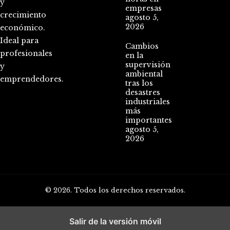
y
empresas
crecimiento
agosto 5,
2026
económico.
Ideal para
Cambios
profesionales
en la
supervisión
y
ambiental
emprendedores.
tras los
desastres
industriales
más
importantes
agosto 5,
2026
© 2026. Todos los derechos reservados.
Salir de la versión móvil