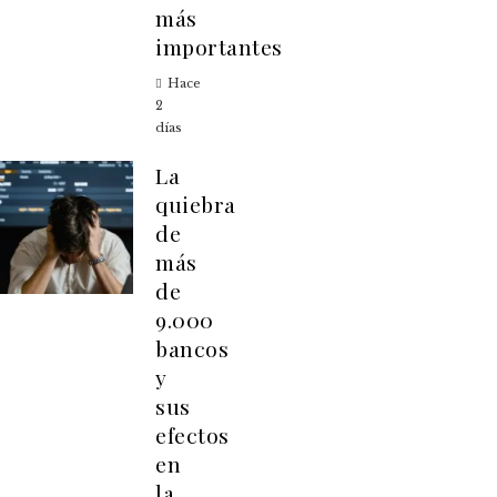
más
importantes
Hace
2
días
La
quiebra
de
más
de
9.000
bancos
y
sus
efectos
en
la