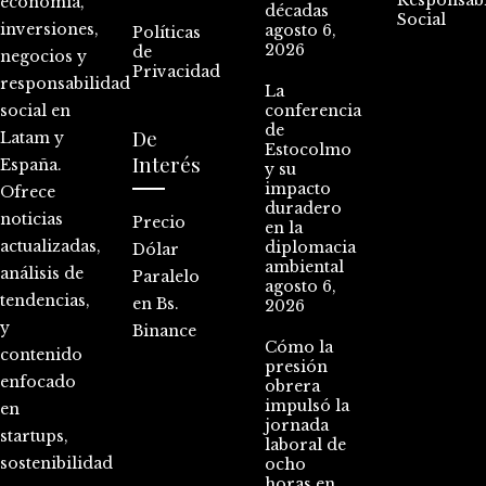
Responsabi
economía,
décadas
Social
inversiones,
agosto 6,
Políticas
2026
de
negocios y
Privacidad
responsabilidad
La
social en
conferencia
de
De
Latam y
Estocolmo
Interés
España.
y su
impacto
Ofrece
duradero
noticias
Precio
en la
actualizadas,
diplomacia
Dólar
ambiental
análisis de
Paralelo
agosto 6,
tendencias,
en Bs.
2026
y
Binance
Cómo la
contenido
presión
enfocado
obrera
impulsó la
en
jornada
startups,
laboral de
sostenibilidad
ocho
horas en