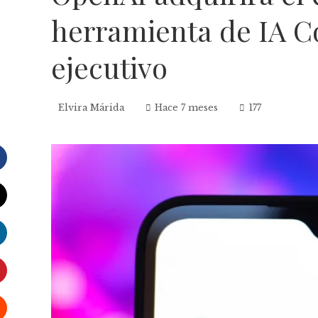
herramienta de IA C
ejecutivo
Elvira Márida
Hace 7 meses
177
Facebook
Twitter
LinkedIn
Pinterest