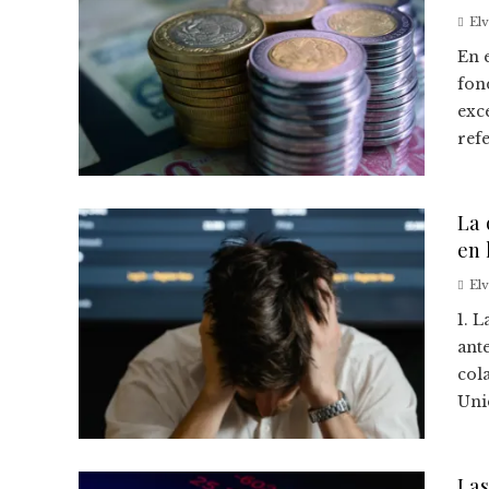
El
En 
fon
exc
ref
La 
en 
El
1. 
ante
col
Unid
Las