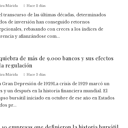
vira Márida
Hace 2 días
el transcurso de las últimas décadas, determinados
dos de inversión han conseguido retornos
epcionales, rebasando con creces a los índices de
erencia y afianzándose com...
quiebra de más de 9.000 bancos y sus efectos
la regulación
vira Márida
Hace 3 días
La Gran Depresión de 1929La crisis de 1929 marcó un
s y un después en la historia financiera mundial. El
apso bursátil iniciado en octubre de ese año en Estados
os pr...
 10 empresas que definieron la historia bursátil