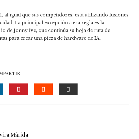
al igual que sus competidores, está utilizando fusiones
idad. La principal excepción a esa regla es la
io de Jonny Ive, que continúa su hoja de ruta de
tas para crear una pieza de hardware de IA.
MPARTIR
R
INKEDIN
PINTEREST
STUMBLEUPON
EMAIL
vira Márida