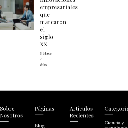
empresariales
que
marcaron
el
siglo
XX
Hace
7
días
Sobre
Páginas
Artículos
Categorí
Nosotros
Recientes
Ciencia y
Blog