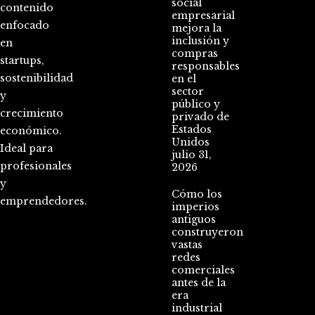
social
contenido
empresarial
enfocado
mejora la
inclusión y
en
compras
startups,
responsables
sostenibilidad
en el
sector
y
público y
crecimiento
privado de
Estados
económico.
Unidos
Ideal para
julio 31,
profesionales
2026
y
Cómo los
emprendedores.
imperios
antiguos
construyeron
vastas
redes
comerciales
antes de la
era
industrial