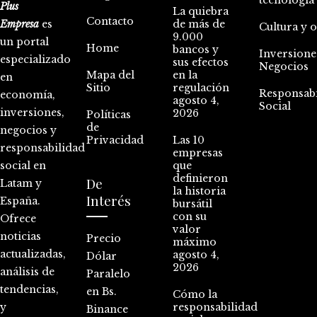
tecnología
Plus
La quiebra
Contacto
Empresa
es
de más de
Cultura y 
9.000
un portal
Home
bancos y
Inversione
especializado
sus efectos
Negocios
Mapa del
en la
en
Sitio
regulación
Responsabi
economía,
agosto 4,
Social
inversiones,
2026
Políticas
de
negocios y
Privacidad
Las 10
responsabilidad
empresas
social en
que
definieron
De
Latam y
la historia
Interés
España.
bursátil
con su
Ofrece
valor
noticias
Precio
máximo
actualizadas,
agosto 4,
Dólar
2026
análisis de
Paralelo
tendencias,
en Bs.
Cómo la
y
responsabilidad
Binance