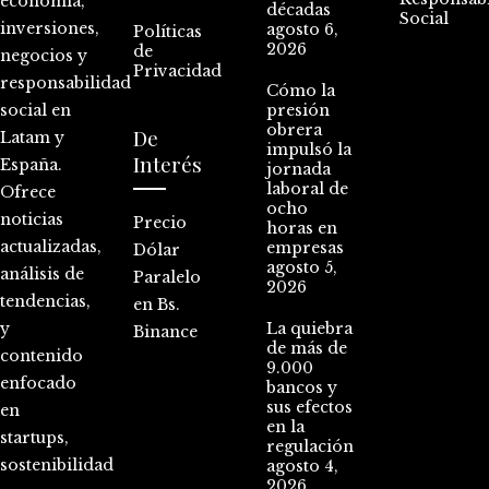
economía,
décadas
Social
inversiones,
agosto 6,
Políticas
2026
de
negocios y
Privacidad
responsabilidad
Cómo la
social en
presión
obrera
De
Latam y
impulsó la
Interés
España.
jornada
laboral de
Ofrece
ocho
noticias
Precio
horas en
actualizadas,
empresas
Dólar
agosto 5,
análisis de
Paralelo
2026
tendencias,
en Bs.
y
La quiebra
Binance
de más de
contenido
9.000
enfocado
bancos y
sus efectos
en
en la
startups,
regulación
sostenibilidad
agosto 4,
2026