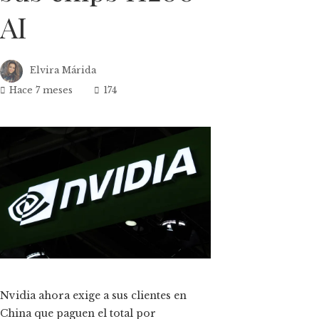
AI
Elvira Márida
Hace 7 meses
174
ok
n
t
Nvidia ahora exige a sus clientes en
China que paguen el total por
eupon