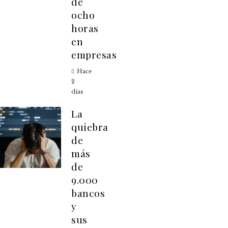
de
ocho
horas
en
empresas
Hace
2
días
La
quiebra
de
más
de
9.000
bancos
y
sus