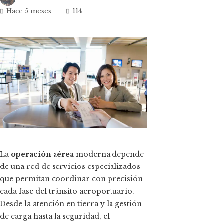
Hace 5 meses
114
ok
n
t
La
operación aérea
moderna depende
de una red de servicios especializados
eupon
que permitan coordinar con precisión
cada fase del tránsito aeroportuario.
Desde la atención en tierra y la gestión
de carga hasta la seguridad, el