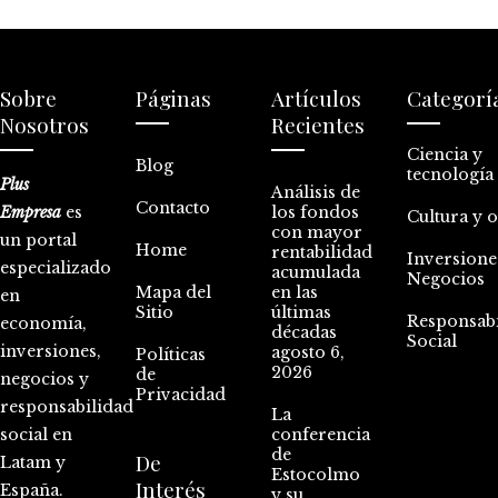
Sobre
Páginas
Artículos
Categorí
Nosotros
Recientes
Ciencia y
Blog
tecnología
Plus
Análisis de
Contacto
Empresa
es
los fondos
Cultura y 
con mayor
un portal
Home
rentabilidad
Inversione
especializado
acumulada
Negocios
Mapa del
en las
en
Sitio
últimas
Responsabi
economía,
décadas
Social
inversiones,
agosto 6,
Políticas
2026
de
negocios y
Privacidad
responsabilidad
La
social en
conferencia
de
De
Latam y
Estocolmo
Interés
España.
y su