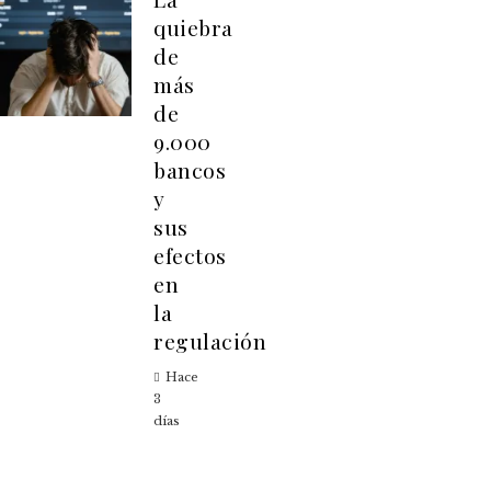
quiebra
de
más
de
9.000
bancos
y
sus
efectos
en
la
regulación
Hace
3
días