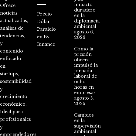
impacto
Ofrece
duradero
noticias
Precio
en la
actualizadas,
diplomacia
Dólar
ambiental
análisis de
Paralelo
agosto 6,
tendencias,
en Bs.
2026
y
Binance
Cómo la
contenido
presión
enfocado
obrera
impulsó la
en
jornada
startups,
laboral de
sostenibilidad
ocho
horas en
y
empresas
crecimiento
agosto 5,
2026
económico.
Ideal para
Cambios
profesionales
en la
supervisión
y
ambiental
emprendedores.