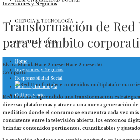
Inversiones y Negocios
CIENCIA Y TECNOLOGÍA
Transformación de Red 
para el ámbito corporat
CULTURA Y OCIO
Home
Elvira Márida
Hace 2 meses
Hace 2 meses
56
Inversiones y Negocios
Facebook
Twitter
LinkedIn
Pinterest
Stumbleupon
Email
Compartir
Responsabilidad Social
Ciencia y tecnología
Cultura y ocio
Red Uno ha emprendido una transformación estratégica d
diversas plataformas y atraer a una nueva generación d
mediático donde el consumo se encuentra cada vez más 
consistente entre la televisión abierta, los entornos digit
brindar contenidos pertinentes, cuantificables y ajustad