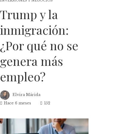
INVERSIONES Y NEGOCIOS
Trump y la
inmigración:
¿Por qué no se
genera más
empleo?
Elvira Márida
Hace 6 meses
152