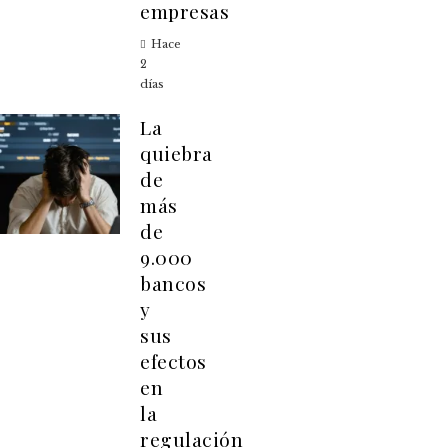
empresas
Hace
2
días
La
quiebra
de
más
de
9.000
bancos
y
sus
efectos
en
la
regulación