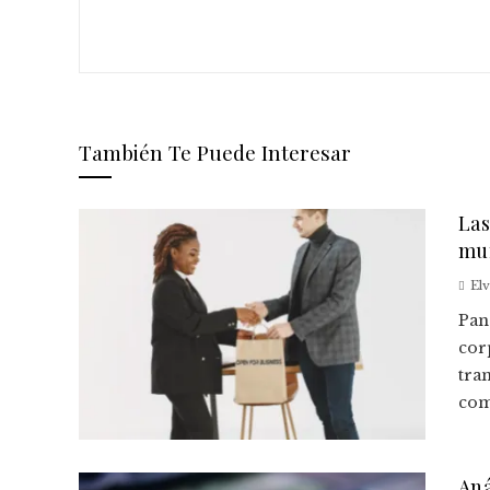
También Te Puede Interesar
Las
mun
El
Pan
cor
tra
com
Aná