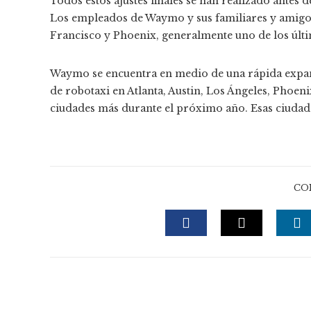
Todos estos ajustes finales se han realizado antes 
Los empleados de Waymo y sus familiares y amigo
Francisco y Phoenix, generalmente uno de los últim
Waymo se encuentra en medio de una rápida expan
de robotaxi en Atlanta, Austin, Los Ángeles, Phoen
ciudades más durante el próximo año. Esas ciudad
CO
FACEBOOK
TWITTE
L