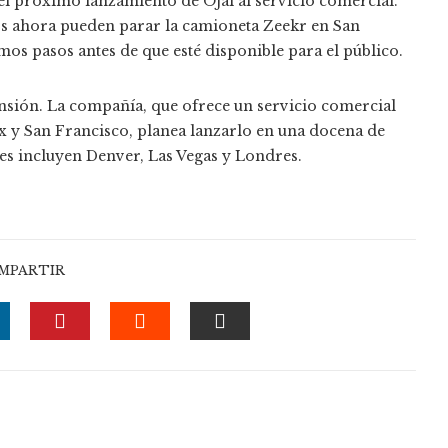
del próximo lanzamiento de Ojai al servicio comercial.
s ahora pueden parar la camioneta Zeekr en San
os pasos antes de que esté disponible para el público.
sión. La compañía, que ofrece un servicio comercial
ix y San Francisco, planea lanzarlo en una docena de
es incluyen Denver, Las Vegas y Londres.
MPARTIR
R
INKEDIN
PINTEREST
STUMBLEUPON
EMAIL