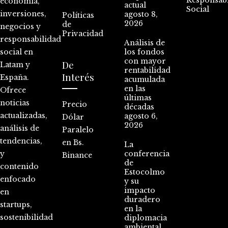
Responsabi
economía,
actual
Social
inversiones,
agosto 8,
Políticas
2026
de
negocios y
Privacidad
responsabilidad
Análisis de
social en
los fondos
con mayor
De
Latam y
rentabilidad
Interés
España.
acumulada
en las
Ofrece
últimas
noticias
Precio
décadas
actualizadas,
agosto 6,
Dólar
2026
análisis de
Paralelo
tendencias,
en Bs.
La
y
conferencia
Binance
de
contenido
Estocolmo
enfocado
y su
impacto
en
duradero
startups,
en la
sostenibilidad
diplomacia
ambiental