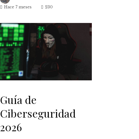
Hace 7 meses
230
ok
n
t
Guía de
eupon
Ciberseguridad
2026