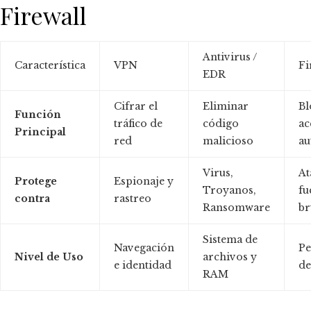
Firewall
Antivirus /
Característica
VPN
Fi
EDR
Cifrar el
Eliminar
Bl
Función
tráfico de
código
ac
Principal
red
malicioso
au
Virus,
At
Protege
Espionaje y
Troyanos,
fu
contra
rastreo
Ransomware
br
Sistema de
Navegación
Pe
Nivel de Uso
archivos y
e identidad
de
RAM