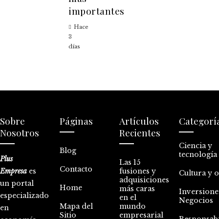
importantes
Hace
3
días
Sobre
Páginas
Artículos
Categorí
Nosotros
Recientes
Ciencia y
Blog
tecnología
Plus
Las 15
Contacto
Empresa
es
fusiones y
Cultura y 
adquisiciones
un portal
Home
más caras
Inversione
especializado
en el
Negocios
Mapa del
mundo
en
Sitio
empresarial