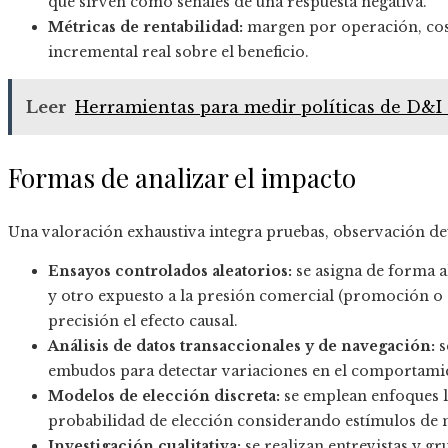
que sirven como señales de una respuesta negativa.
Métricas de rentabilidad:
margen por operación, cos
incremental real sobre el beneficio.
Leer
Herramientas para medir políticas de D&I d
Formas de analizar el impacto
Una valoración exhaustiva integra pruebas, observación de
Ensayos controlados aleatorios:
se asigna de forma al
y otro expuesto a la presión comercial (promoción o ac
precisión el efecto causal.
Análisis de datos transaccionales y de navegación:
s
embudos para detectar variaciones en el comportamien
Modelos de elección discreta:
se emplean enfoques log
probabilidad de elección considerando estímulos de 
Investigación cualitativa:
se realizan entrevistas y g