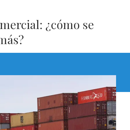
omercial: ¿cómo se
 más?