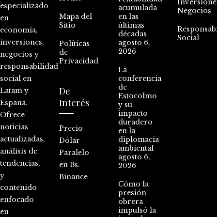
Inversione
especializado
acumulada
Negocios
Mapa del
en las
en
Sitio
últimas
Responsabi
economía,
décadas
Social
inversiones,
agosto 6,
Políticas
2026
de
negocios y
Privacidad
responsabilidad
La
social en
conferencia
de
De
Latam y
Estocolmo
Interés
España.
y su
impacto
Ofrece
duradero
noticias
Precio
en la
actualizadas,
diplomacia
Dólar
ambiental
análisis de
Paralelo
agosto 6,
tendencias,
en Bs.
2026
y
Binance
Cómo la
contenido
presión
enfocado
obrera
impulsó la
en