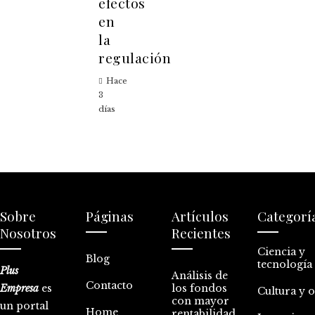
efectos
en
la
regulación
Hace
3
días
Sobre
Páginas
Artículos
Categorí
Nosotros
Recientes
Ciencia y
Blog
tecnología
Plus
Análisis de
Contacto
Empresa
es
los fondos
Cultura y 
con mayor
un portal
Home
rentabilidad