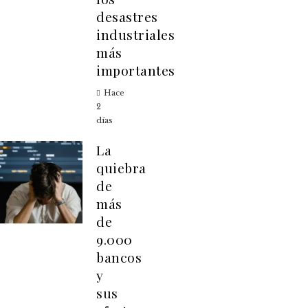
desastres
industriales
más
importantes
Hace
2
días
La
quiebra
de
más
de
9.000
bancos
y
sus