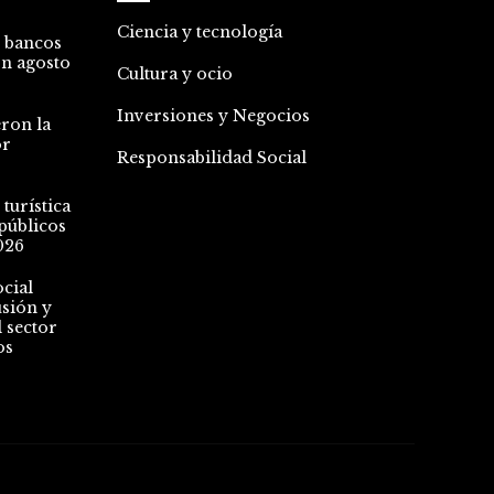
Ciencia y tecnología
0 bancos
ón
agosto
Cultura y ocio
Inversiones y Negocios
eron la
or
Responsabilidad Social
 turística
públicos
026
cial
usión y
 sector
os