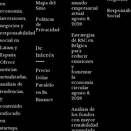
Mapa del
mundo
en
Sitio
empresarial
Responsabi
economía,
actual
Social
inversiones,
agosto 8,
Políticas
2026
de
negocios y
Privacidad
responsabilidad
Estrategias
social en
de RSC en
Bélgica
De
Latam y
para
Interés
España.
reducir
emisiones
Ofrece
y
noticias
Precio
fomentar
actualizadas,
la
Dólar
economía
análisis de
Paralelo
circular
tendencias,
en Bs.
agosto 8,
2026
y
Binance
contenido
Análisis de
enfocado
los fondos
con mayor
en
rentabilidad
startups,
acumulada