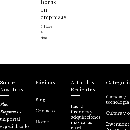
horas
en
empresas
Hace
4
días
Sobre
Páginas
Artículos
Categorí
Nosotros
Recientes
Ciencia y
Blog
tecnología
Plus
Las 15
Contacto
Empresa
es
fusiones y
Cultura y 
adquisiciones
un portal
Home
más caras
Inversione
especializado
en el
Negocios