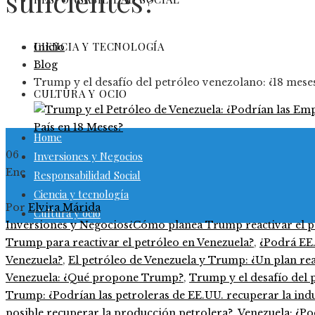
suficientes?
CIENCIA Y TECNOLOGÍA
Inicio
Blog
Trump y el desafío del petróleo venezolano: ¿18 meses
CULTURA Y OCIO
Home
06
Inversiones y Negocios
Ene
Responsabilidad Social
Ciencia y tecnología
Por
Elvira Márida
Cultura y ocio
Inversiones y Negocios
¿Cómo planea Trump reactivar el p
Trump para reactivar el petróleo en Venezuela?
,
¿Podrá EE.
Venezuela?
,
El petróleo de Venezuela y Trump: ¿Un plan rea
Venezuela: ¿Qué propone Trump?
,
Trump y el desafío del p
Trump: ¿Podrían las petroleras de EE.UU. recuperar la indu
posible recuperar la producción petrolera?
,
Venezuela: ¿Po