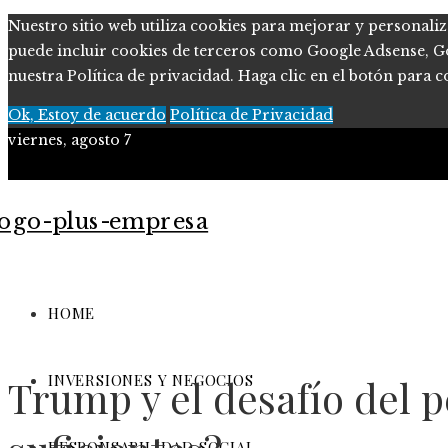
Nuestro sitio web utiliza cookies para mejorar y personaliz
puede incluir cookies de terceros como Google Adsense, Goog
nuestra Política de privacidad. Haga clic en el botón para c
Ok, Estoy de acuerdo
Política de Privacidad
viernes, agosto 7
Políticas de Privacidad
Contacto
HOME
INVERSIONES Y NEGOCIOS
Trump y el desafío del 
RESPONSABILIDAD SOCIAL