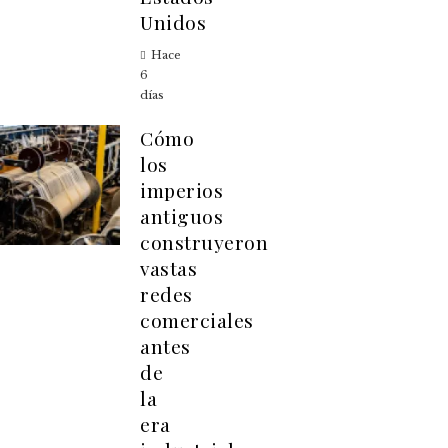
Unidos
Hace
6
días
Cómo
los
imperios
antiguos
construyeron
vastas
redes
comerciales
antes
de
la
era