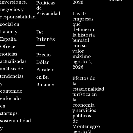
inversiones,
2026
Políticas
de
negocios y
Privacidad
Las 10
responsabilidad
empresas
social en
que
definieron
De
Latam y
la historia
Interés
España.
bursátil
con su
Ofrece
valor
noticias
Precio
máximo
actualizadas,
agosto 4,
Dólar
2026
análisis de
Paralelo
tendencias,
en Bs.
Efectos de
y
la
Binance
estacionalidad
contenido
turística en
enfocado
la
economía
en
y servicios
startups,
públicos
sostenibilidad
de
Montenegro
y
agosto 2,