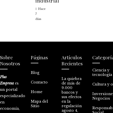
industrial
Hace
7
días
Sobre
Páginas
Artículos
Categorí
Nosotros
Recientes
Ciencia y
Blog
tecnología
Plus
La quiebra
Contacto
Empresa
es
de más de
Cultura y 
9.000
un portal
Home
bancos y
Inversione
especializado
sus efectos
Negocios
Mapa del
en la
en
Sitio
regulación
Responsabi
economía,
agosto 4,
Social