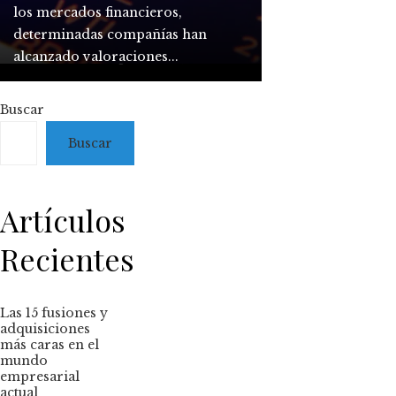
han transformado sectores
excepcionales, rebasando con
mundial. El colapso bursátil
los mercados financieros,
enteros, modificado el equilibrio
creces a los índices de referencia y
iniciado en octubre de ese año en
determinadas compañías han
competitivo mundial y dejado h...
afianzándose com...
Estados Unidos pr...
alcanzado valoraciones...
Buscar
Buscar
Artículos
Recientes
Las 15 fusiones y
adquisiciones
más caras en el
mundo
empresarial
actual