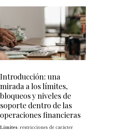
ok
n
t
Introducción: una
eupon
mirada a los límites,
bloqueos y niveles de
soporte dentro de las
operaciones financieras
Límites
: restricciones de carácter