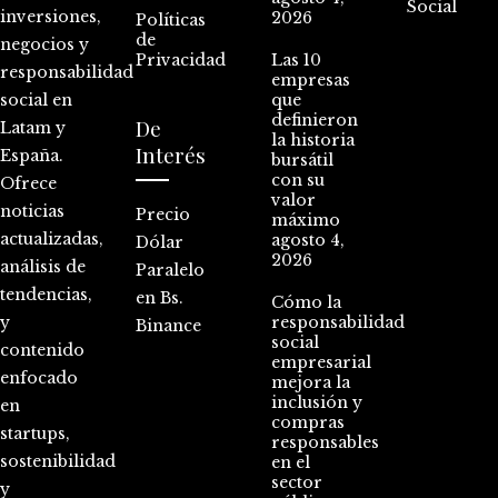
Social
inversiones,
2026
Políticas
de
negocios y
Privacidad
Las 10
responsabilidad
empresas
social en
que
definieron
De
Latam y
la historia
Interés
España.
bursátil
con su
Ofrece
valor
noticias
Precio
máximo
actualizadas,
agosto 4,
Dólar
2026
análisis de
Paralelo
tendencias,
en Bs.
Cómo la
y
responsabilidad
Binance
social
contenido
empresarial
enfocado
mejora la
inclusión y
en
compras
startups,
responsables
sostenibilidad
en el
sector
y