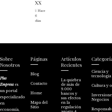
XX
Hace
6
días
Sobre
Páginas
Artículos
Categorí
Nosotros
Recientes
Ciencia y
Blog
tecnología
Plus
La quiebra
Contacto
Empresa
es
de más de
Cultura y 
9.000
un portal
Home
bancos y
Inversione
especializado
sus efectos
Negocios
Mapa del
en la
en
Sitio
regulación
Responsabi
economía,
agosto 4,