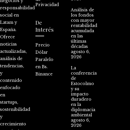
negocios y
Privacidad
responsabilidad
Análisis de
social en
los fondos
con mayor
De
Latam y
rentabilidad
Interés
España.
acumulada
en las
Ofrece
últimas
noticias
Precio
décadas
actualizadas,
agosto 6,
Dólar
2026
análisis de
Paralelo
tendencias,
en Bs.
La
y
conferencia
Binance
de
contenido
Estocolmo
enfocado
y su
impacto
en
duradero
startups,
en la
sostenibilidad
diplomacia
ambiental
y
agosto 6,
crecimiento
2026