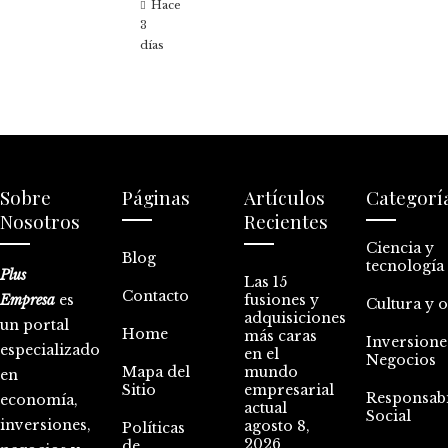
Hace
3
días
Sobre
Páginas
Artículos
Categorí
Nosotros
Recientes
Ciencia y
Blog
tecnología
Plus
Las 15
Contacto
Empresa
es
fusiones y
Cultura y 
adquisiciones
un portal
Home
más caras
Inversione
especializado
en el
Negocios
Mapa del
mundo
en
Sitio
empresarial
Responsabi
economía,
actual
Social
inversiones,
agosto 8,
Políticas
2026
de