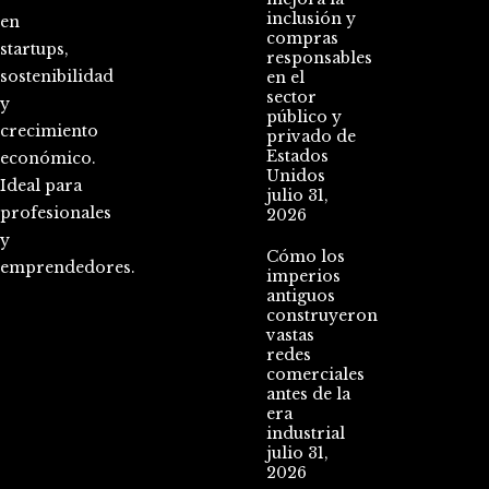
inclusión y
en
compras
startups,
responsables
sostenibilidad
en el
sector
y
público y
crecimiento
privado de
Estados
económico.
Unidos
Ideal para
julio 31,
profesionales
2026
y
Cómo los
emprendedores.
imperios
antiguos
construyeron
vastas
redes
comerciales
antes de la
era
industrial
julio 31,
2026