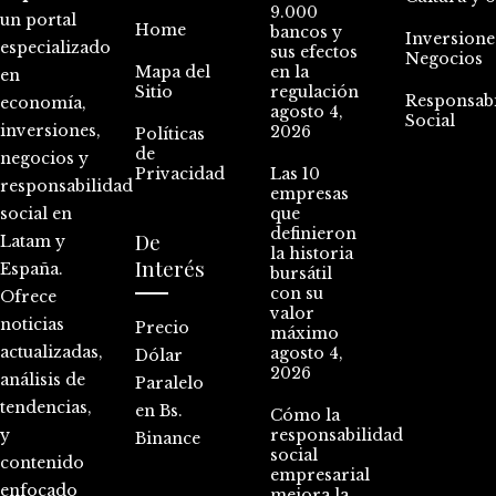
9.000
un portal
Home
bancos y
Inversione
especializado
sus efectos
Negocios
Mapa del
en la
en
Sitio
regulación
Responsabi
economía,
agosto 4,
Social
inversiones,
2026
Políticas
de
negocios y
Privacidad
Las 10
responsabilidad
empresas
social en
que
definieron
De
Latam y
la historia
Interés
España.
bursátil
con su
Ofrece
valor
noticias
Precio
máximo
actualizadas,
agosto 4,
Dólar
2026
análisis de
Paralelo
tendencias,
en Bs.
Cómo la
y
responsabilidad
Binance
social
contenido
empresarial
enfocado
mejora la