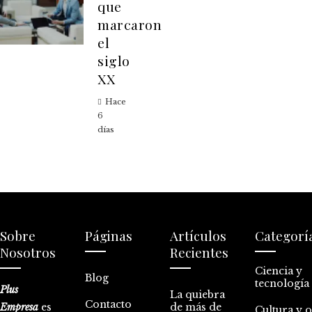
que
marcaron
el
siglo
XX
Hace
6
días
Sobre
Páginas
Artículos
Categorí
Nosotros
Recientes
Ciencia y
Blog
tecnología
Plus
La quiebra
Contacto
Empresa
es
de más de
Cultura y 