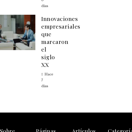
6
días
Innovaciones
empresariales
que
marcaron
el
siglo
XX
Hace
7
días
Sobre
Páginas
Artículos
Categorí