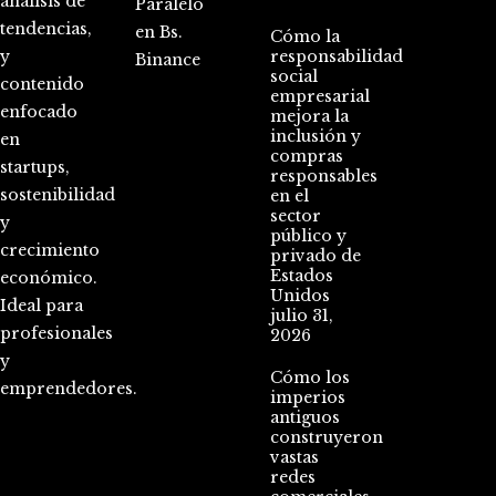
análisis de
Paralelo
tendencias,
en Bs.
Cómo la
y
responsabilidad
Binance
social
contenido
empresarial
enfocado
mejora la
inclusión y
en
compras
startups,
responsables
sostenibilidad
en el
sector
y
público y
crecimiento
privado de
Estados
económico.
Unidos
Ideal para
julio 31,
profesionales
2026
y
Cómo los
emprendedores.
imperios
antiguos
construyeron
vastas
redes