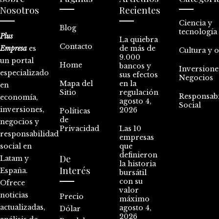
Nosotros
Recientes
Ciencia y
Blog
tecnología
Plus
La quiebra
Contacto
Empresa
es
de más de
Cultura y 
9.000
un portal
Home
bancos y
Inversione
especializado
sus efectos
Negocios
Mapa del
en la
en
Sitio
regulación
Responsabi
economía,
agosto 4,
Social
inversiones,
2026
Políticas
de
negocios y
Privacidad
Las 10
responsabilidad
empresas
social en
que
definieron
De
Latam y
la historia
Interés
España.
bursátil
con su
Ofrece
valor
noticias
Precio
máximo
actualizadas,
agosto 4,
Dólar
2026