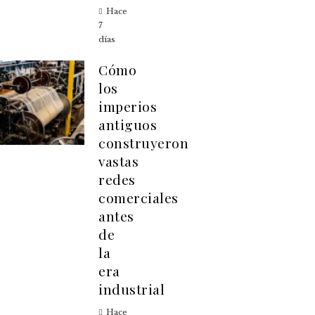
Hace
7
días
Cómo
los
imperios
antiguos
construyeron
vastas
redes
comerciales
antes
de
la
era
industrial
Hace