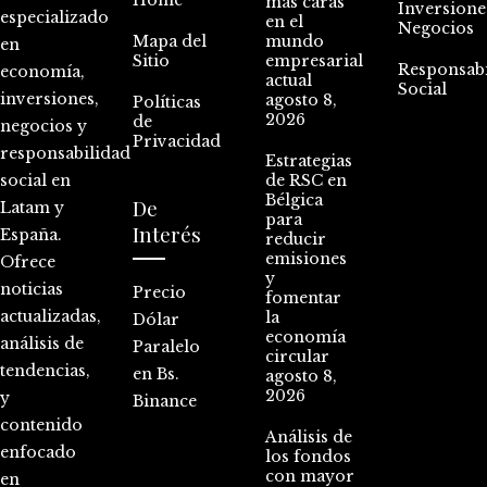
Home
más caras
Inversione
especializado
en el
Negocios
Mapa del
mundo
en
Sitio
empresarial
Responsabi
economía,
actual
Social
inversiones,
agosto 8,
Políticas
2026
de
negocios y
Privacidad
responsabilidad
Estrategias
social en
de RSC en
Bélgica
De
Latam y
para
Interés
España.
reducir
emisiones
Ofrece
y
noticias
Precio
fomentar
actualizadas,
la
Dólar
economía
análisis de
Paralelo
circular
tendencias,
en Bs.
agosto 8,
2026
y
Binance
contenido
Análisis de
enfocado
los fondos
con mayor
en