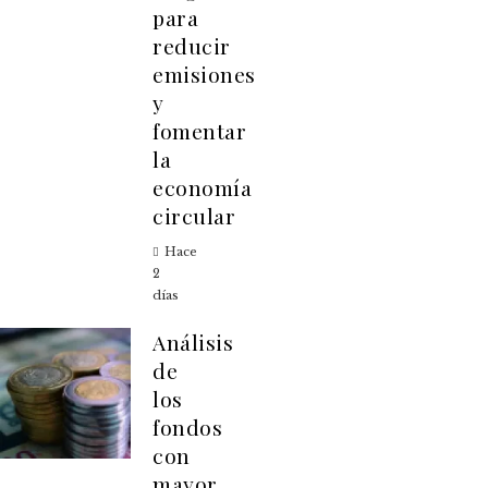
para
reducir
emisiones
y
fomentar
la
economía
circular
Hace
2
días
Análisis
de
los
fondos
con
mayor