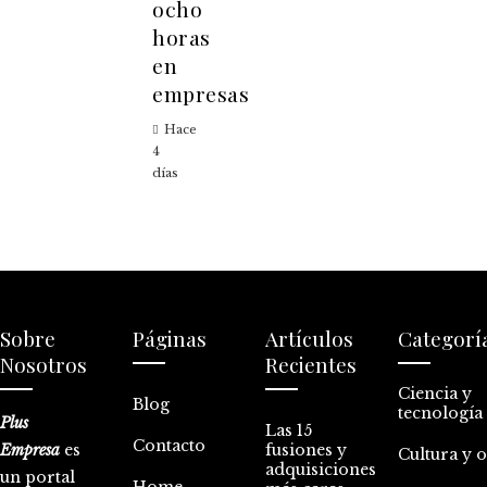
ocho
horas
en
empresas
Hace
4
días
Sobre
Páginas
Artículos
Categorí
Nosotros
Recientes
Ciencia y
Blog
tecnología
Plus
Las 15
Contacto
Empresa
es
fusiones y
Cultura y 
adquisiciones
un portal