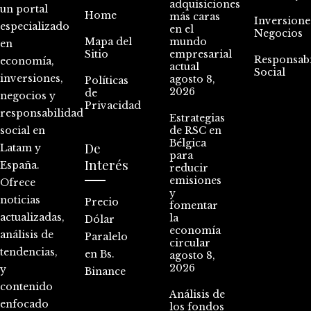
adquisiciones
un portal
Home
más caras
Inversione
especializado
en el
Negocios
Mapa del
mundo
en
Sitio
empresarial
Responsabi
economía,
actual
Social
inversiones,
agosto 8,
Políticas
2026
de
negocios y
Privacidad
responsabilidad
Estrategias
social en
de RSC en
Bélgica
De
Latam y
para
Interés
España.
reducir
emisiones
Ofrece
y
noticias
Precio
fomentar
actualizadas,
la
Dólar
economía
análisis de
Paralelo
circular
tendencias,
en Bs.
agosto 8,
2026
y
Binance
contenido
Análisis de
enfocado
los fondos