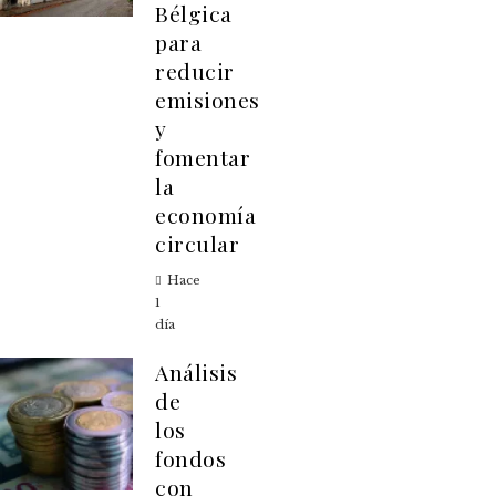
Bélgica
para
reducir
emisiones
y
fomentar
la
economía
circular
Hace
1
día
Análisis
de
los
fondos
con