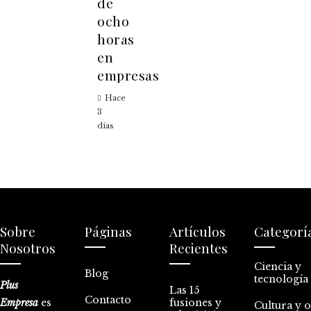
de
ocho
horas
en
empresas
Hace
3
días
Sobre
Páginas
Artículos
Categorí
Nosotros
Recientes
Ciencia y
Blog
tecnología
Plus
Las 15
Contacto
Empresa
es
fusiones y
Cultura y 