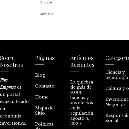
Hace
1
semana
Sobre
Páginas
Artículos
Categorí
Nosotros
Recientes
Ciencia y
Blog
tecnología
Plus
La quiebra
Contacto
Empresa
es
de más de
Cultura y 
9.000
un portal
Home
bancos y
Inversione
especializado
sus efectos
Negocios
Mapa del
en la
en
Sitio
regulación
Responsabi
economía,
agosto 4,
Social
inversiones,
2026
Políticas