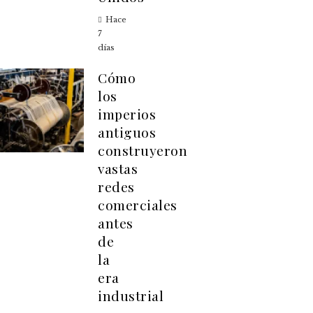
Hace
7
días
Cómo
los
imperios
antiguos
construyeron
vastas
redes
comerciales
antes
de
la
era
industrial